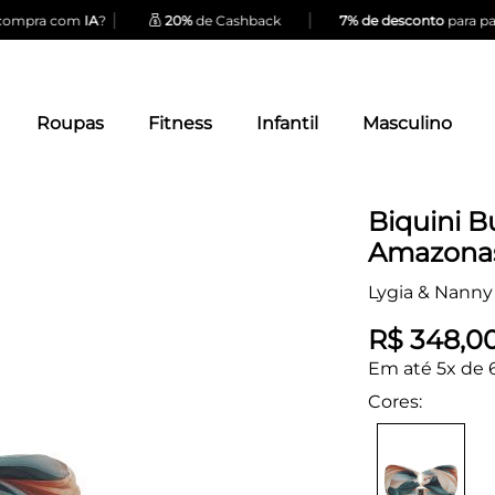
|
|
ompra com
IA
?
20%
de Cashback
7% de desconto
para pag
Roupas
Fitness
Infantil
Masculino
Biquini 
Amazona
Lygia & Nanny
R$ 348,0
Em até 5x de 
Cores: