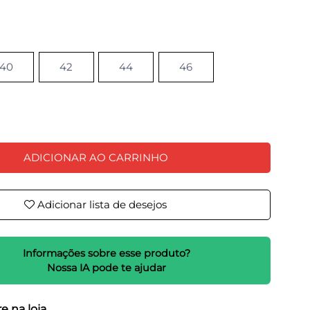
40
42
44
46
ADICIONAR AO CARRINHO
Adicionar lista de desejos
Informações sobre esse produto?
Nossa IA pode te ajudar
e na loja