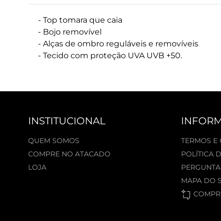
- Top tomara que caia
- Bojo removível
- Alças de ombro reguláveis e removíveis
- Tecido com proteção UVA UVB +50.
INSTITUCIONAL
INFOR
QUEM SOMOS
TERMOS E
COMPRE NO ATACADO
POLÍTICA 
LOJA
PERGUNTA
MAPA DO S
COMPRE