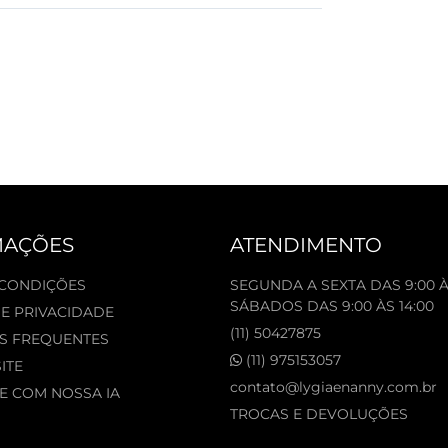
MAÇÕES
ATENDIMENTO
 CONDIÇÕES
SEGUNDA A SEXTA DAS 9:00 À
SÁBADOS DAS 9:00 ÀS 14:00
DE PRIVACIDADE
(11) 50427875
S FREQUENTES
(11) 975153057
ITE
contato@lygiaenanny.com.br
 COM NOSSA IA
TROCAS E DEVOLUÇÕES