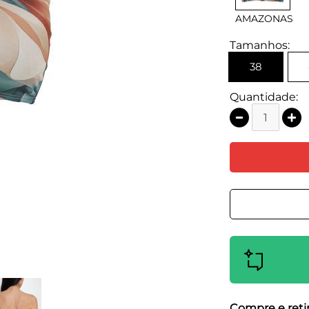
AMAZONAS
Tamanhos:
38
Quantidade:
Compre e retir