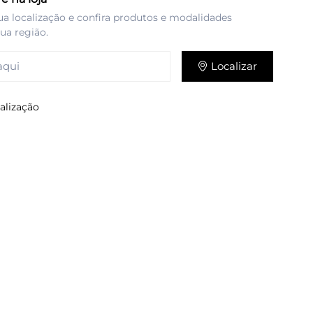
ua localização e confira produtos e modalidades
sua região.
Localizar
alização