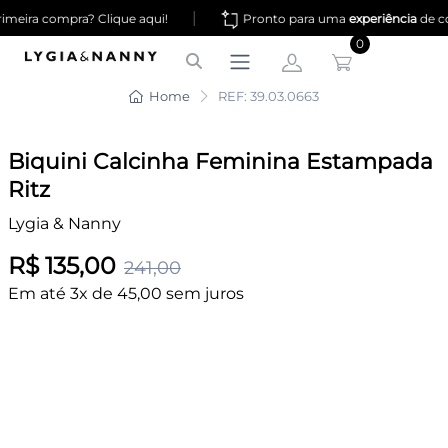
|
meira compra? Clique aqui!
Pronto para uma
experiência
de co
0
Home
REF: 39.03.0663
Biquini Calcinha Feminina Estampada
Ritz
Lygia & Nanny
R$ 135,00
241,00
Em até 3x de 45,00 sem juros