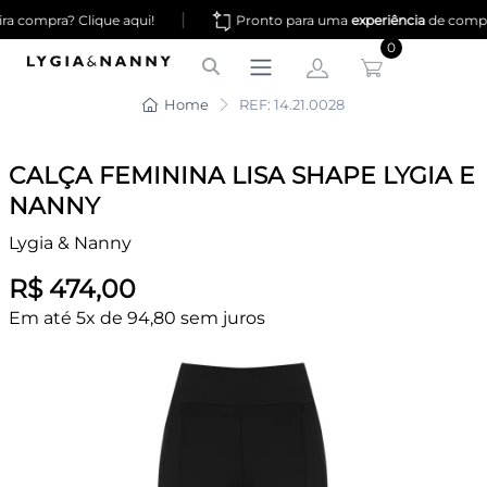
|
a compra? Clique aqui!
Pronto para uma
experiência
de compr
0
Home
REF: 14.21.0028
CALÇA FEMININA LISA SHAPE LYGIA E
NANNY
Lygia & Nanny
R$ 474,00
Em até 5x de 94,80 sem juros