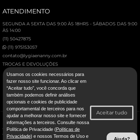
ATENDIMENTO
SEGUNDA A SEXTA DAS 9:00 ÀS 18HRS - SÁBADOS DAS 9:00
ÀS 14:00
(11) 50427875
(11) 975153057
contato@lygiaenanny.com.br
TROCAS E DEVOLUÇÕES
Usamos os cookies necessários para
fazer nosso site funcionar. Ao clicar em
“Aceitar tudo”, você concorda que
também podemos definir análises
opcionais e cookies de publicidade
comportamental de terceiros para nos
ajudar a melhorar nosso site e fornecer
© 2026 Lygia & Nanny. Todos os direitos reservados.
informações a terceiros. Consulte nossa
CNPJ: 53.227.120/0001-92 - Lygia & Nanny Artesanato Confeccoes e
Política de Privacidade (
Políticas de
Comercio LTDA
Privacidade
) e nossos Termos de Uso e
Ajuda?