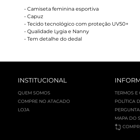
- Camiseta feminina esportiva
- Capuz
- Tecido tecnológico com proteção UV50+
- Qualidade Lygia e Nanny
- Tem detalhe do dedal
INSTITUCIONAL
INFOR
QUEM SOMOS
TERMOS E
COMPRE NO ATACADO
POLÍTICA 
LOJA
PERGUNTA
MAPA DO S
COMPRE