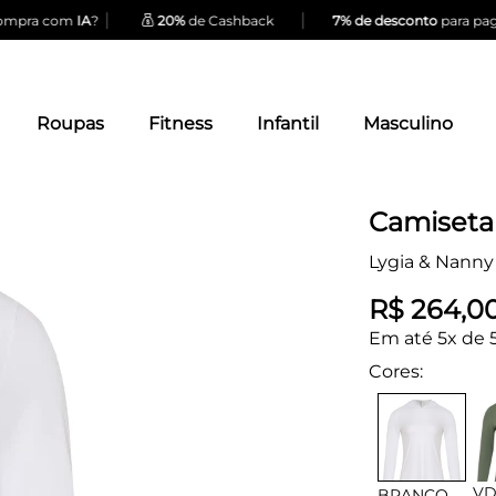
|
|
mpra com
IA
?
20%
de Cashback
7% de desconto
para pagam
Roupas
Fitness
Infantil
Masculino
Camiseta
Lygia & Nanny
R$ 264,0
Em até 5x de 
Cores:
V
BRANCO