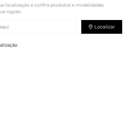
ua localização e confira produtos e modalidades
sua região.
Localizar
alização