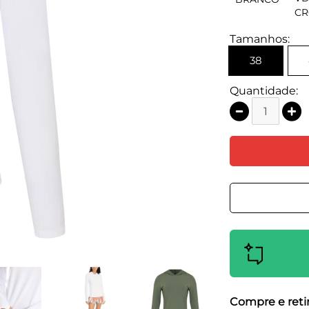
C
Tamanhos:
38
Quantidade:
Compre e retir