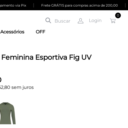
|
|
ento via Pix
Frete GRÁTIS para compras acima de 200,00
0
Login
Buscar
Acessórios
OFF
 Feminina Esportiva Fig UV
0
52,80 sem juros
D