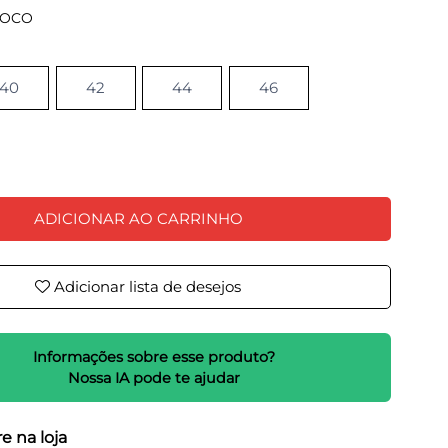
ROCO
40
42
44
46
ADICIONAR AO CARRINHO
Adicionar lista de desejos
Informações sobre esse produto?
Nossa IA pode te ajudar
e na loja