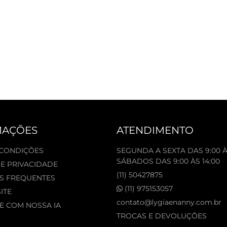
MAÇÕES
ATENDIMENTO
 CONDIÇÕES
SEGUNDA A SEXTA DAS 9:00 À
SÁBADOS DAS 9:00 ÀS 14:00
DE PRIVACIDADE
(11) 50427875
S FREQUENTES
(11) 975153057
ITE
contato@lygiaenanny.com.br
 COM NOSSA IA
TROCAS E DEVOLUÇÕES