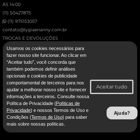
ÀS 14:00
(11) 50427875
(11) 975153057
contato@lygiaenanny.com.br
TROCAS E DEVOLUÇÕES
Usamos os cookies necessários para
fazer nosso site funcionar. Ao clicar em
“Aceitar tudo”, você concorda que
também podemos definir análises
opcionais e cookies de publicidade
comportamental de terceiros para nos
ajudar a melhorar nosso site e fornecer
© 2026 Lygia & Nanny. Todos os direitos reservados.
informações a terceiros. Consulte nossa
CNPJ: 53.227.120/0001-92 - Lygia & Nanny Artesanato Confeccoes e
Política de Privacidade (
Políticas de
Comercio LTDA
Privacidade
) e nossos Termos de Uso e
Ajuda?
Condições (
Termos de Uso
) para saber
Com Tecnologia SmarterApp
mais sobre nossas políticas.