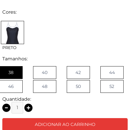
Cores:
PRETO
Tamanhos:
38
40
42
44
46
48
50
52
Quantidade:
ADICIONAR AO CARRINHO