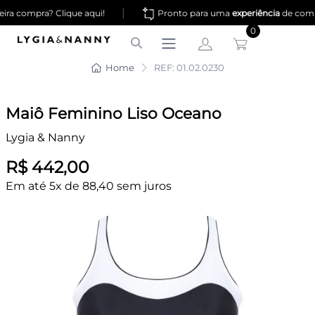
|
ra compra? Clique aqui!
Pronto para uma
experiência
de comp
0
Home
REF: 01.02.0230
Maiô Feminino Liso Oceano
Lygia & Nanny
R$ 442,00
Em até 5x de 88,40 sem juros