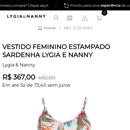
|
meira compra? Clique aqui!
Pronto para uma
experiência
de co
0
Home
REF: 21.22.0067
VESTIDO FEMININO ESTAMPADO
SARDENHA LYGIA E NANNY
Lygia & Nanny
R$ 367,00
482,00
Em até 5x de 73,40 sem juros