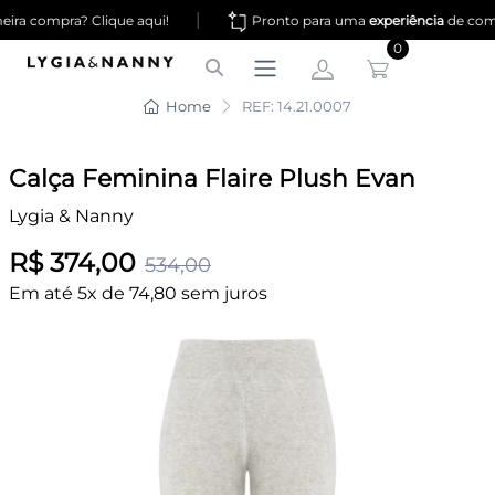
|
ira compra? Clique aqui!
Pronto para uma
experiência
de com
0
Home
REF: 14.21.0007
Calça Feminina Flaire Plush Evan
Lygia & Nanny
R$ 374,00
534,00
Em até 5x de 74,80 sem juros