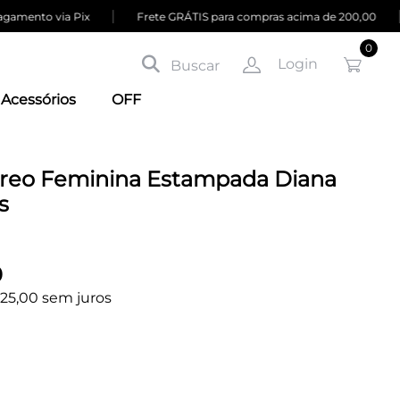
|
|
amento via Pix
Frete GRÁTIS para compras acima de 200,00
0
Login
Buscar
Acessórios
OFF
reo Feminina Estampada Diana
s
0
125,00 sem juros