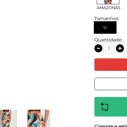
AMAZONAS
Tamanhos:
U
Quantidade:
Compre e retir