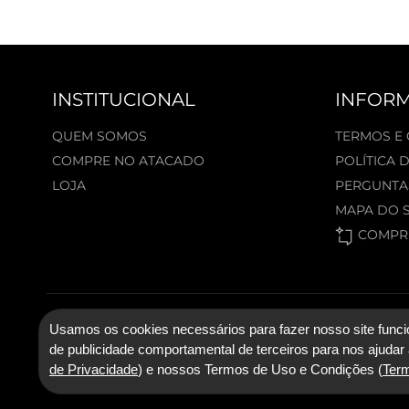
INSTITUCIONAL
INFOR
QUEM SOMOS
TERMOS E
COMPRE NO ATACADO
POLÍTICA 
LOJA
PERGUNTA
MAPA DO S
COMPRE
© 2026 Lygia & Nanny. Todos os direitos reservados.
Usamos os cookies necessários para fazer nosso site funcio
de publicidade comportamental de terceiros para nos ajudar 
de Privacidade
) e nossos Termos de Uso e Condições (
Ter