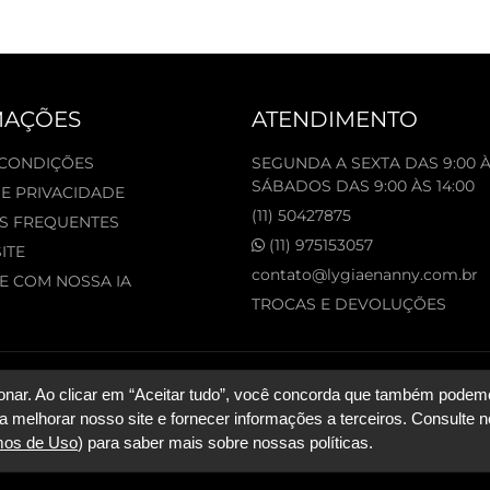
MAÇÕES
ATENDIMENTO
 CONDIÇÕES
SEGUNDA A SEXTA DAS 9:00 À
SÁBADOS DAS 9:00 ÀS 14:00
DE PRIVACIDADE
(11) 50427875
S FREQUENTES
(11) 975153057
ITE
contato@lygiaenanny.com.br
 COM NOSSA IA
TROCAS E DEVOLUÇÕES
CNPJ: 53.227.120/0
nar. Ao clicar em “Aceitar tudo”, você concorda que também podemos
a melhorar nosso site e fornecer informações a terceiros. Consulte n
mos de Uso
) para saber mais sobre nossas políticas.