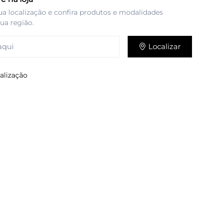
ua localização e confira produtos e modalidades
sua região.
Localizar
alização