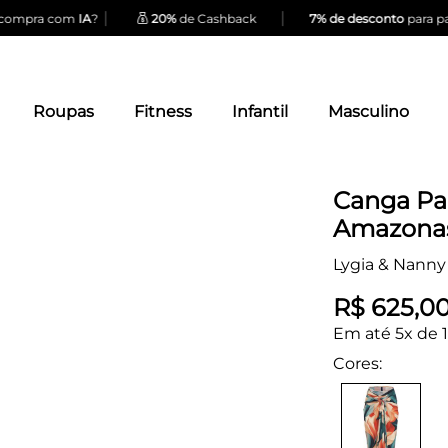
|
|
ompra com
IA
?
20%
de Cashback
7% de desconto
para pag
Roupas
Fitness
Infantil
Masculino
Canga Pa
Amazona
Lygia & Nanny
R$ 625,0
Em até 5x de 
Cores: