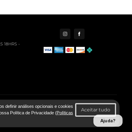
S 18HRS -
001-92 - Lygia & Nanny Artesanato Confeccoes e Comercio LTDA
 definir análises opcionais e cookies
ossa Política de Privacidade (
Políticas
Com Tecnologia SmarterApp
Ajuda?