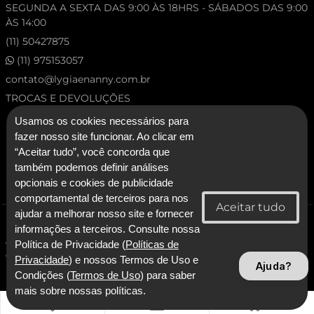
SEGUNDA A SEXTA DAS 9:00 ÀS 18HRS - SÁBADOS DAS 9:00
ÀS 14:00
(11) 50427875
(11) 975153057
contato@lygiaenanny.com.br
TROCAS E DEVOLUÇÕES
Usamos os cookies necessários para
fazer nosso site funcionar. Ao clicar em
“Aceitar tudo”, você concorda que
também podemos definir análises
opcionais e cookies de publicidade
comportamental de terceiros para nos
ajudar a melhorar nosso site e fornecer
© 2026 Lygia & Nanny. Todos os direitos reservados.
informações a terceiros. Consulte nossa
CNPJ: 53.227.120/0001-92 - Lygia & Nanny Artesanato Confeccoes e
Política de Privacidade (
Políticas de
Comercio LTDA
Privacidade
) e nossos Termos de Uso e
Ajuda?
Condições (
Termos de Uso
) para saber
Com Tecnologia SmarterApp
mais sobre nossas políticas.
0