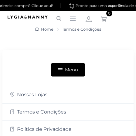
|
meira compra? Clique aqui!
Pronto para uma
experiência
de co
0
Home
Termos e Condições
Menu
Nossas Lojas
Termos e Condições
Política de Privacidade