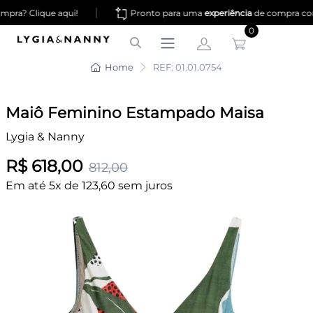
|
ra? Clique aqui!
Pronto para uma
experiência
de compra co
0
Home
REF: 01.01.0754
Maiô Feminino Estampado Maisa
Lygia & Nanny
R$ 618,00
812,00
Em até 5x de 123,60 sem juros