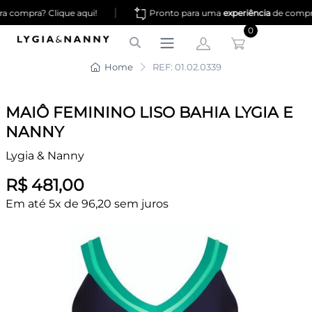
|
 compra? Clique aqui!
Pronto para uma
experiência
de compr
0
Home
REF: 01.02.0339
MAIÔ FEMININO LISO BAHIA LYGIA E
NANNY
Lygia & Nanny
R$ 481,00
Em até 5x de 96,20 sem juros