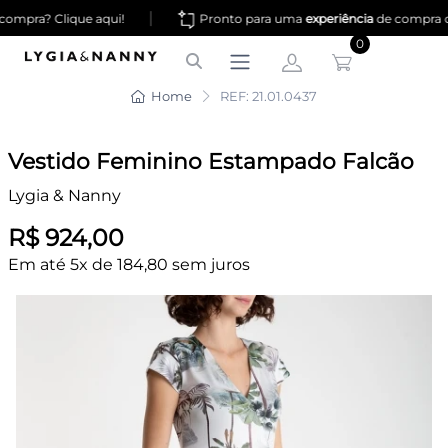
|
ompra? Clique aqui!
Pronto para uma
experiência
de compra 
0
Home
REF: 21.01.0437
Vestido Feminino Estampado Falcão
Lygia & Nanny
R$ 924,00
Em até 5x de 184,80 sem juros