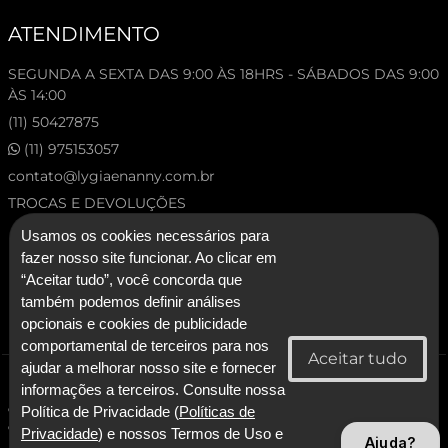
ATENDIMENTO
SEGUNDA A SEXTA DAS 9:00 ÀS 18HRS - SÁBADOS DAS 9:00
ÀS 14:00
(11) 50427875
(11) 975153057
contato@lygiaenanny.com.br
TROCAS E DEVOLUÇÕES
Usamos os cookies necessários para
fazer nosso site funcionar. Ao clicar em
“Aceitar tudo”, você concorda que
também podemos definir análises
opcionais e cookies de publicidade
comportamental de terceiros para nos
ajudar a melhorar nosso site e fornecer
© 2026 Lygia & Nanny. Todos os direitos reservados.
informações a terceiros. Consulte nossa
CNPJ: 53.227.120/0001-92 - Lygia & Nanny Artesanato Confeccoes e
Política de Privacidade (
Políticas de
Comercio LTDA
Privacidade
) e nossos Termos de Uso e
Ajuda?