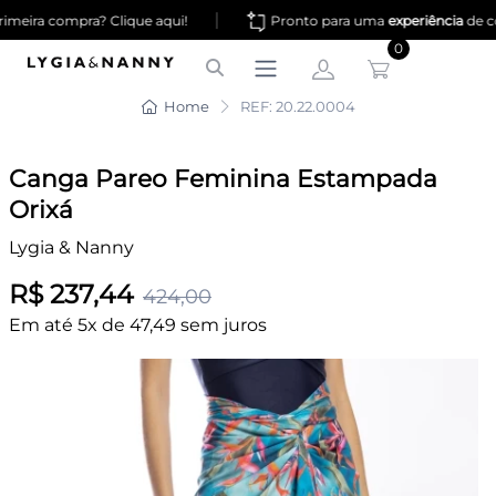
|
meira compra? Clique aqui!
Pronto para uma
experiência
de c
0
Home
REF: 20.22.0004
Canga Pareo Feminina Estampada
Orixá
Lygia & Nanny
R$ 237,44
424,00
Em até 5x de 47,49 sem juros