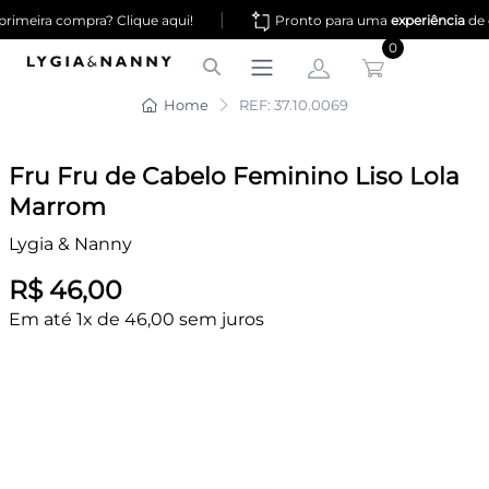
|
rimeira compra? Clique aqui!
Pronto para uma
experiência
de 
0
Home
REF: 37.10.0069
Fru Fru de Cabelo Feminino Liso Lola
Marrom
Lygia & Nanny
R$ 46,00
Em até 1x de 46,00 sem juros