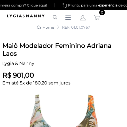
|
meira compra? Clique aqui!
Pronto para uma
experiência
de co
0
Home
REF: 01.01.0767
Maiô Modelador Feminino Adriana
Laos
Lygia & Nanny
R$ 901,00
Em até 5x de 180,20 sem juros