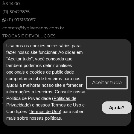
ÀS 14:00
(11) 50427875
(11) 975153057
contato@lygiaenanny.com.br
TROCAS E DEVOLUÇÕES
Usamos os cookies necessários para
fazer nosso site funcionar. Ao clicar em
“Aceitar tudo”, você concorda que
também podemos definir análises
opcionais e cookies de publicidade
comportamental de terceiros para nos
ajudar a melhorar nosso site e fornecer
© 2026 Lygia & Nanny. Todos os direitos reservados.
informações a terceiros. Consulte nossa
CNPJ: 53.227.120/0001-92 - Lygia & Nanny Artesanato Confeccoes e
Política de Privacidade (
Políticas de
Comercio LTDA
Privacidade
) e nossos Termos de Uso e
Ajuda?
Condições (
Termos de Uso
) para saber
Com Tecnologia SmarterApp
mais sobre nossas políticas.