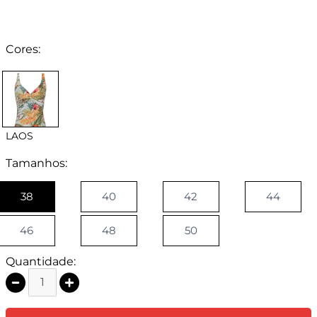
Cores:
LAOS
Tamanhos:
38
40
42
44
46
48
50
Quantidade: