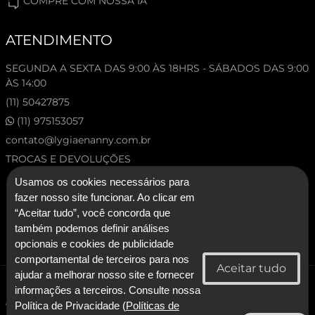
COMPRE COM NOSSA IA
ATENDIMENTO
SEGUNDA A SEXTA DAS 9:00 ÀS 18HRS - SÁBADOS DAS 9:00
ÀS 14:00
(11) 50427875
(11) 975153057
contato@lygiaenanny.com.br
TROCAS E DEVOLUÇÕES
Usamos os cookies necessários para
fazer nosso site funcionar. Ao clicar em
“Aceitar tudo”, você concorda que
também podemos definir análises
opcionais e cookies de publicidade
comportamental de terceiros para nos
ajudar a melhorar nosso site e fornecer
© 2026 Lygia & Nanny. Todos os direitos reservados.
informações a terceiros. Consulte nossa
CNPJ: 53.227.120/0001-92 - Lygia & Nanny Artesanato Confeccoes e
Política de Privacidade (
Políticas de