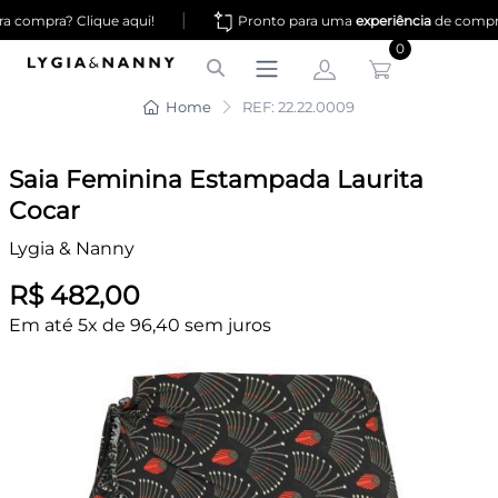
|
 compra? Clique aqui!
Pronto para uma
experiência
de compr
0
Home
REF: 22.22.0009
Saia Feminina Estampada Laurita
Cocar
Lygia & Nanny
R$ 482,00
Em até 5x de 96,40 sem juros