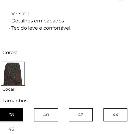
- Versátil
- Detalhes em babados
- Tecido leve e confortável.
Cores:
Cocar
Tamanhos:
38
40
42
44
46