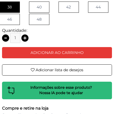
38
40
42
44
46
48
Quantidade:
ADICIONAR AO CARRINHO
Adicionar lista de desejos
Informações sobre esse produto?
Nossa IA pode te ajudar
Compre e retire na loja