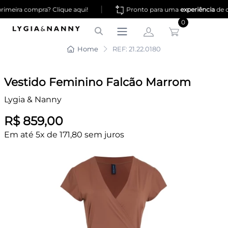
|
imeira compra? Clique aqui!
Pronto para uma
experiência
de c
0
Home
REF: 21.22.0180
Vestido Feminino Falcão Marrom
Lygia & Nanny
R$ 859,00
Em até 5x de 171,80 sem juros