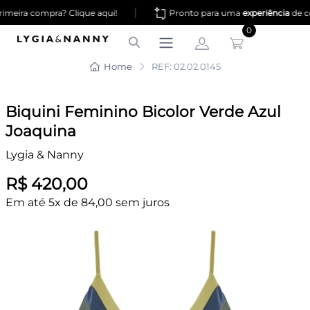
|
imeira compra? Clique aqui!
Pronto para uma
experiência
de c
0
Home
REF: 02.02.0145
Biquini Feminino Bicolor Verde Azul
Joaquina
Lygia & Nanny
R$ 420,00
Em até 5x de 84,00 sem juros