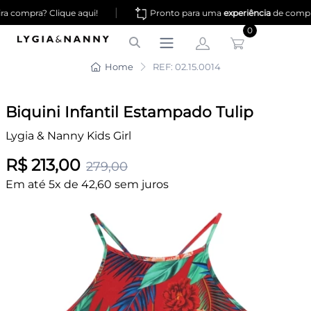
|
a compra? Clique aqui!
Pronto para uma
experiência
de compr
0
Home
REF: 02.15.0014
Biquini Infantil Estampado Tulip
Lygia & Nanny Kids Girl
R$ 213,00
279,00
Em até 5x de 42,60 sem juros