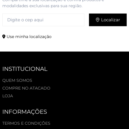
modalidades exclusivas para sua região.
Localizar
Use minha localização
INSTITUCIONAL
QUEM SOMOS
COMPRE NO ATACADO
LOJA
INFORMAÇÕES
TERMOS E CONDIÇÕES