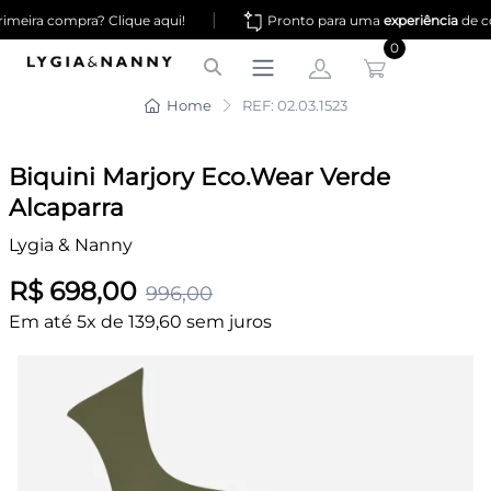
|
meira compra? Clique aqui!
Pronto para uma
experiência
de c
0
Home
REF: 02.03.1523
Biquini Marjory Eco.Wear Verde
Alcaparra
Lygia & Nanny
R$ 698,00
996,00
Em até 5x de 139,60 sem juros