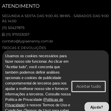
ATENDIMENTO
SEGUNDA A SEXTA DAS 9:00 ÀS 18HRS - SÁBADOS DAS 9:00
ÀS 14:00
(11) 50427875
(11) 975153057
contato@lygiaenanny.com.br
TROCAS E DEVOLUÇÕES
Usamos os cookies necessários para
fazer nosso site funcionar. Ao clicar em
“Aceitar tudo”, você concorda que
também podemos definir análises
opcionais e cookies de publicidade
comportamental de terceiros para nos
ajudar a melhorar nosso site e fornecer
© 2026 Lygia & Nanny. Todos os direitos reservados.
informações a terceiros. Consulte nossa
CNPJ: 53.227.120/0001-92 - Lygia & Nanny Artesanato Confeccoes e
Política de Privacidade (
Políticas de
Comercio LTDA
Privacidade
) e nossos Termos de Uso e
Ajuda?
Condições (
Termos de Uso
) para saber